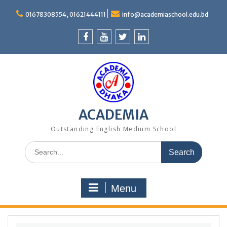
Skip
to
01678308554, 01621444111
info@academiaschool.edu.bd
content
Facebook
Youtube
Twitter
Linkedin
ACADEMIA
Outstanding English Medium School
Search
for:
Menu